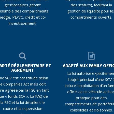
gestionnaires gérant
des statuts), facilitant la
nsemble des compartiments
gestion de liquidité pour le
hedge, PE/VC, crédit et co-
compartiments ouverts.
investissement.
ARTÉ RÉGLEMENTAIRE ET
ADAPTÉ AUX FAMILY OFFI
AGRÉMENT
La loi autorise explicitemen
ne SCV est constituée selon
l'objet principal d'une SCV 
le Companies Act mais doit
inclure l'exploitation d'un fam
tre agréée par la FSC en tant
office via un véhicule ad hoc
ue « fonds SCV ». La FAQ de
pratique pour des
la FSC et la loi détaillent le
compartiments de portefeui
cadre et la supervision
consolidés et cloisonnés.