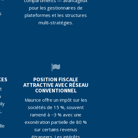
compartiments — avantageux
pour les gestionnaires de
s
plateformes et les structures
multi-stratégies.
CES
POSITION FISCALE
ATTRACTIVE AVEC RÉSEAU
t
CONVENTIONNEL
à
Maurice offre un impôt sur les
ily
sociétés de 15 %, souvent
,
ramené à ~3 % avec une
exonération partielle de 80 %
lle
sur certains revenus
étrangers. Les intérêts