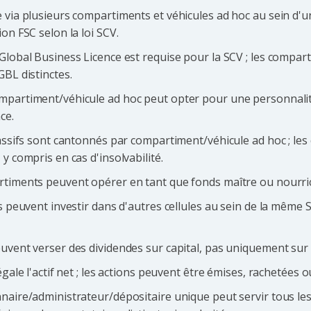
 via plusieurs compartiments et véhicules ad hoc au sein d'un
on FSC selon la loi SCV.
Global Business Licence est requise pour la SCV ; les compar
GBL distinctes.
partiment/véhicule ad hoc peut opter pour une personnalité 
ce.
assifs sont cantonnés par compartiment/véhicule ad hoc ; les c
y compris en cas d'insolvabilité.
timents peuvent opérer en tant que fonds maître ou nourri
s peuvent investir dans d'autres cellules au sein de la même S
uvent verser des dividendes sur capital, pas uniquement sur 
égale l'actif net ; les actions peuvent être émises, rachetées 
naire/administrateur/dépositaire unique peut servir tous le