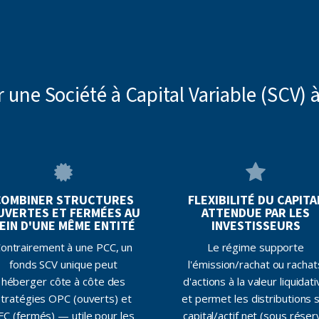
 une Société à Capital Variable (SCV) à 
COMBINER STRUCTURES
FLEXIBILITÉ DU CAPITA
UVERTES ET FERMÉES AU
ATTENDUE PAR LES
EIN D'UNE MÊME ENTITÉ
INVESTISSEURS
ontrairement à une PCC, un
Le régime supporte
fonds SCV unique peut
l'émission/rachat ou rachat
héberger côte à côte des
d'actions à la valeur liquidat
stratégies OPC (ouverts) et
et permet les distributions 
FC (fermés) — utile pour les
capital/actif net (sous réser