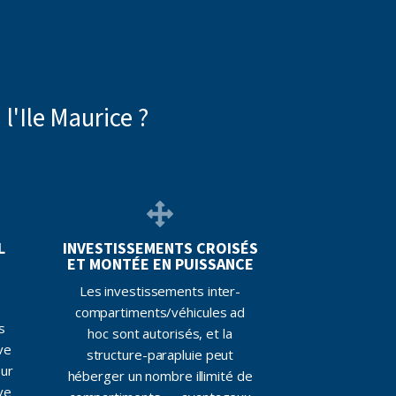
l'Ile Maurice ?
L
INVESTISSEMENTS CROISÉS
ET MONTÉE EN PUISSANCE
Les investissements inter-
compartiments/véhicules ad
s
hoc sont autorisés, et la
ive
structure-parapluie peut
sur
héberger un nombre illimité de
ve