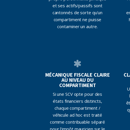
et ses actifs/passifs sont
cantonnés de sorte qu'un
e
compartiment ne puisse
contaminer un autre.
MÉCANIQUE FISCALE CLAIRE
CL
AU NIVEAU DU
COMPARTIMENT
U
Si une SCV opte pour des
états financiers distincts,
ê
chaque compartiment /
q
véhicule ad hoc est traité
comme contribuable séparé
pour l'impôt mauricien sur le